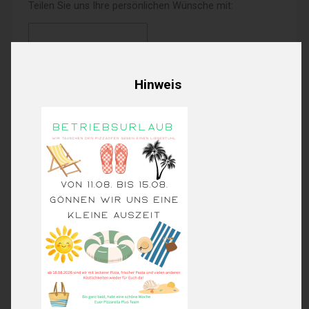
Teilen Sie uns Ihre persönlichen Wünsche mit:
Hinweis
5,10€
Produktpreis:
0,00€
Extras Gesamt:
5,10€
Order total:
Wir haben derzeit geschlossen.