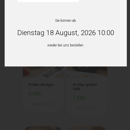
Sie können ab
Ähnliche Produkte
Dienstag 18 August, 2026 10:00
wieder bei uns bestellen.
Potato Wedges
Großer grüner
Salat
4,90
€
7,30
€
Select Options
Select Options