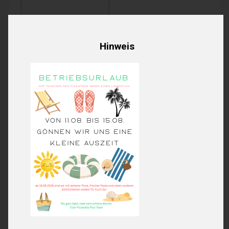
Hinweis
3,40€
Produktpreis:
0,00€
Extras Gesamt:
3,40€
Order total:
Wir haben derzeit geschlossen.