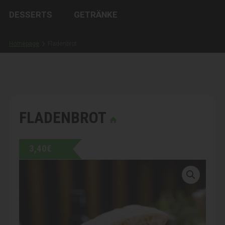
DESSERTS
GETRÄNKE
Homepage
Fladenbrot
FLADENBROT
3,40
€