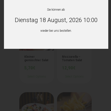
Ähnliche Produkte
Sie können ab
Dienstag 18 August, 2026 10:00
wieder bei uns bestellen.
Kleiner
Mozzarella –
gemischter Salat
Tomaten Salat
5,70
€
12,90
€
Select Options
Select Options