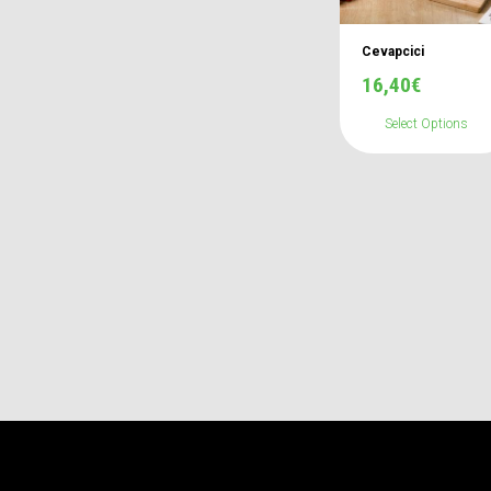
Cevapcici
16,40
€
Select Options