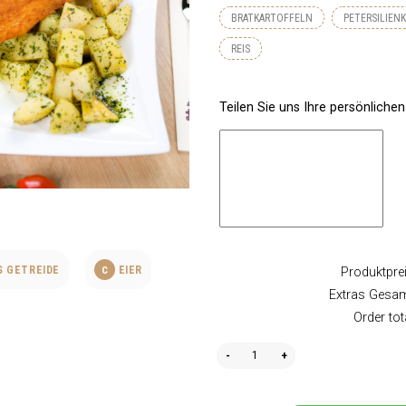
BRATKARTOFFELN
PETERSILIEN
REIS
Teilen Sie uns Ihre persönliche
 GETREIDE
C
EIER
Produktprei
Extras Gesam
Order tot
Quantity