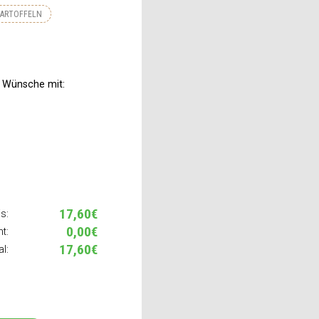
KARTOFFELN
n Wünsche mit:
17,60€
s:
0,00€
t:
17,60€
al: