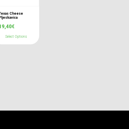
Texas Cheese
Pljeskavica
19,40
€
Select Options