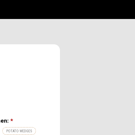
hen:
*
POTATO WEDGES