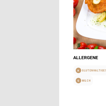
ALLERGENE
A
GLUTENHALTIGES
G
MILCH