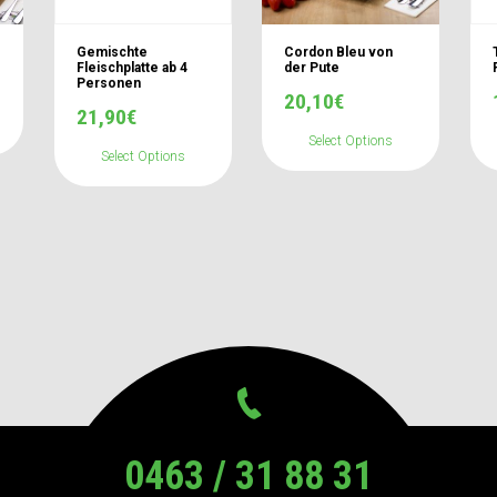
Gemischte
Cordon Bleu von
Fleischplatte ab 4
der Pute
Personen
20,10
€
21,90
€
Select Options
Select Options
0463 / 31 88 31