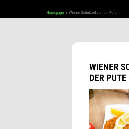
Homepage
Wiener Schnitzel von der Pute
WIENER S
DER PUTE