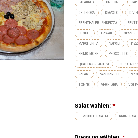
CALABRESE
CALZONE
CAP
DELIZIOSA
DIAVOLO
DIVI
EBENTHALER LANDPIZZA
FRUTT
FUNGHI
HAWAII
INCANTO
MARGHERITA
NAPOLI
PIZZ
PRIMO MORE
PROSCIUTTO
QUATTRO STAGIONI
RUCOLAPIZ
SALAMI
SAN DANIELE
SPI
TONNO
VEGETARIA
VOLP
Salat wählen:
*
GEMISCHTER SALAT
GRÜNER SAL
Dressing wählen:
*