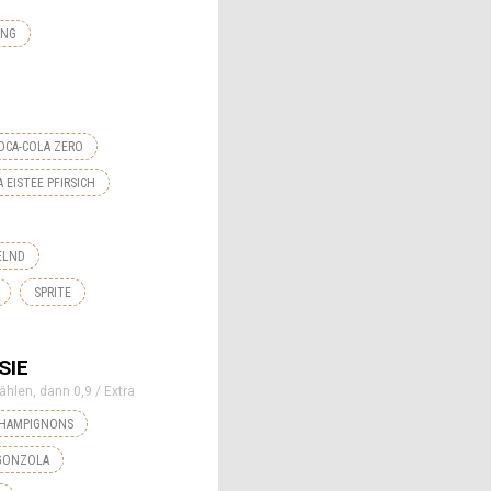
ING
OCA-COLA ZERO
 EISTEE PFIRSICH
ELND
SPRITE
SIE
ählen, dann 0,9 / Extra
HAMPIGNONS
GONZOLA