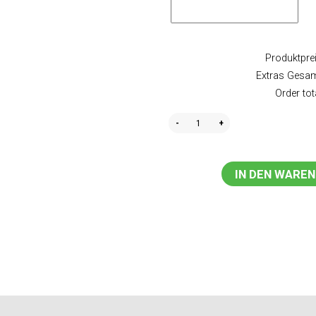
Produktprei
Extras Gesam
Order tot
Quantity
IN DEN WARE