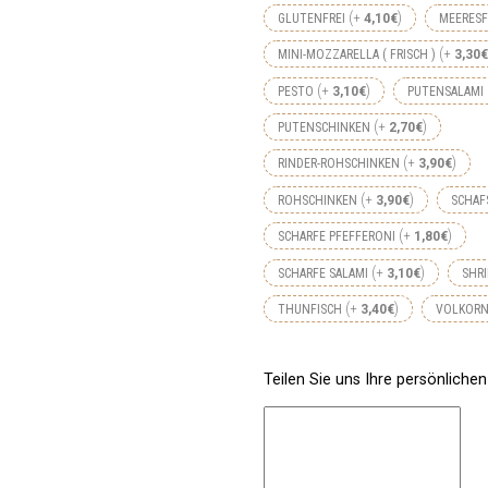
+
GLUTENFREI
4,10
€
MEERES
+
MINI-MOZZARELLA ( FRISCH )
3,30
€
+
PESTO
3,10
€
PUTENSALAMI
+
PUTENSCHINKEN
2,70
€
+
RINDER-ROHSCHINKEN
3,90
€
+
ROHSCHINKEN
3,90
€
SCHAF
+
SCHARFE PFEFFERONI
1,80
€
+
SCHARFE SALAMI
3,10
€
SHR
+
THUNFISCH
3,40
€
VOLKORN
Teilen Sie uns Ihre persönliche