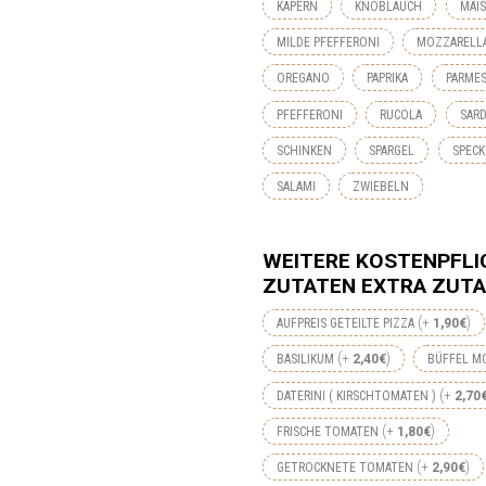
KAPERN
KNOBLAUCH
MAIS
MILDE PFEFFERONI
MOZZARELL
OREGANO
PAPRIKA
PARME
PFEFFERONI
RUCOLA
SAR
SCHINKEN
SPARGEL
SPECK
SALAMI
ZWIEBELN
WEITERE KOSTENPFLI
ZUTATEN EXTRA ZUTA
+
AUFPREIS GETEILTE PIZZA
1,90
€
+
BASILIKUM
2,40
€
BÜFFEL M
+
DATERINI ( KIRSCHTOMATEN )
2,70
+
FRISCHE TOMATEN
1,80
€
+
GETROCKNETE TOMATEN
2,90
€