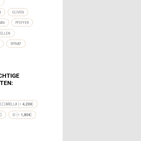
A
OLIVEN
SAN
PFEFFER
DELLEN
SPINAT
CHTIGE
TEN:
+
OZZARELLA
4,20
€
+
€
EI
1,80
€