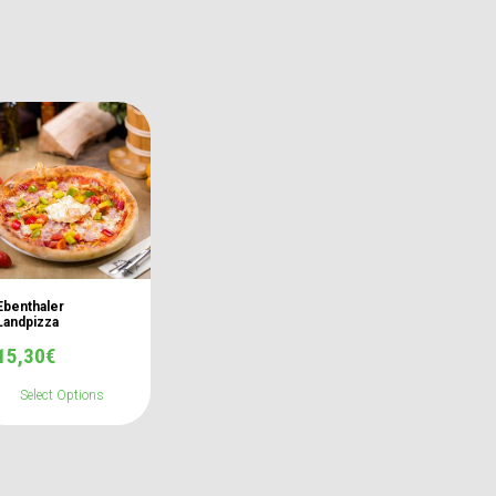
Ebenthaler
Landpizza
15,30
€
Select Options