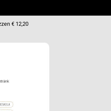
zzen € 12,20
etränk
RESAOLA