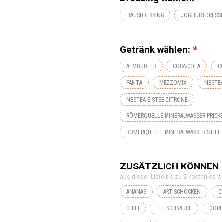
HAUSDRESSING
JOGHURTDRESS
Getränk wählen:
*
ALMDUDLER
COCA-COLA
C
FANTA
MEZZOMIX
NESTEA
NESTEA EISTEE ZITRONE
RÖMERQUELLE MINERALWASSER PRICK
RÖMERQUELLE MINERALWASSER STILL
ZUSÄTZLICH KÖNNEN 
aus dieser Liste bis zu 2 kostenlos w
ANANAS
ARTISCHOCKEN
C
CHILI
FLEISCHSAUCE
GOR