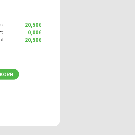
20,50€
s:
0,00€
t:
20,50€
al:
NKORB