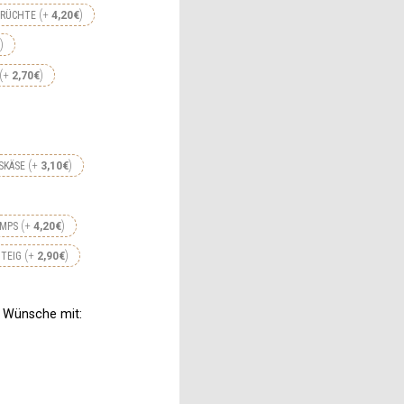
+
FRÜCHTE
4,20
€
+
2,70
€
+
SKÄSE
3,10
€
+
IMPS
4,20
€
+
TEIG
2,90
€
n Wünsche mit: