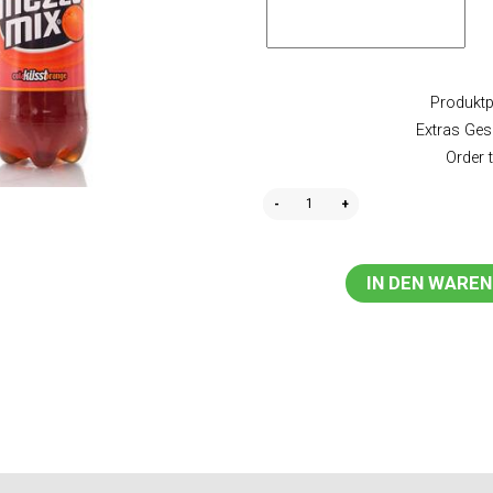
Produktp
Extras Ges
Order t
Quantity
IN DEN WARE