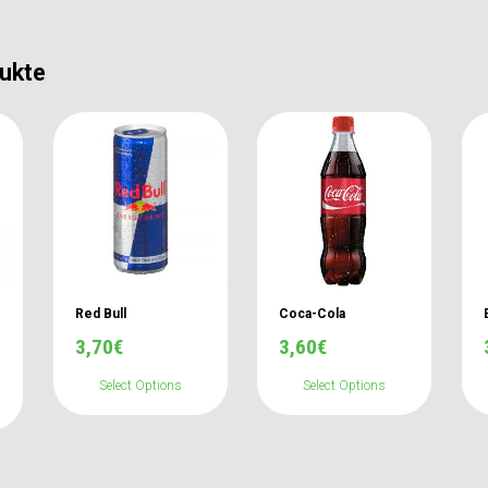
ukte
Red Bull
Coca-Cola
3,70
€
3,60
€
Select Options
Select Options