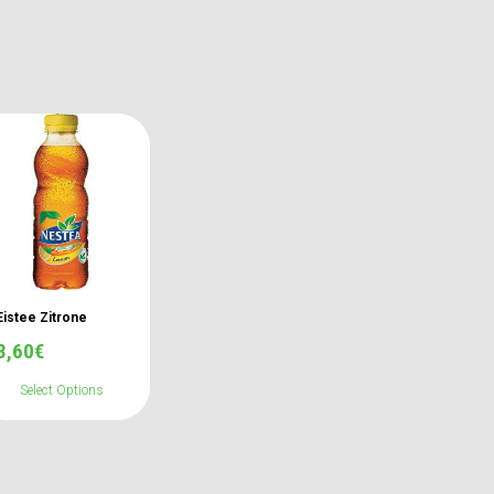
Eistee Zitrone
3,60
€
Select Options