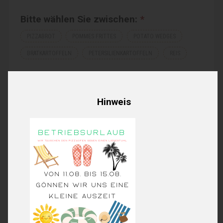
Bitte wählen Sie zwischen:
*
PIZZABROT
POMMES FRITTES
POTATO WEDGES
BRATKARTOFFELN
PETERSILIENKARTOFFELN
REIS
Teilen Sie uns Ihre persönlichen Wünsche mit:
Hinweis
18,90€
Produktpreis:
0,00€
Extras Gesamt:
18,90€
Order total: