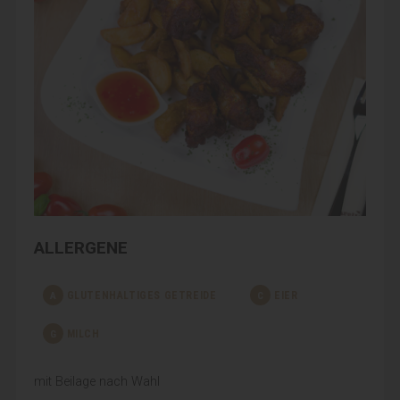
ALLERGENE
A
GLUTENHALTIGES GETREIDE
C
EIER
G
MILCH
mit Beilage nach Wahl