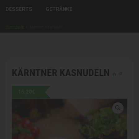
DESSERTS
GETRÄNKE
Homepage
Kärntner Kasnudeln
KÄRNTNER KASNUDELN
16,20
€