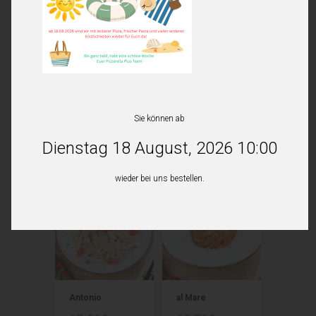
Wir haben derzeit geschlossen.
Sie können ab
Dienstag 18 August, 2026 10:00
Ähnliche Produkte
wieder bei uns bestellen.
Antonio
al Mare