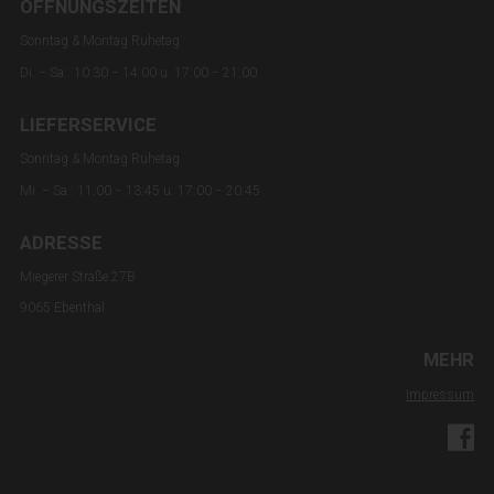
ÖFFNUNGSZEITEN
Sonntag & Montag Ruhetag
Di. − Sa.: 10:30 − 14:00 u. 17:00 − 21:00
LIEFERSERVICE
Sonntag & Montag Ruhetag
Mi. − Sa.: 11:00 − 13:45 u. 17:00 − 20:45
ADRESSE
Miegerer Straße 27B
9065 Ebenthal
MEHR
Impressum