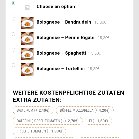
Choose an option
Bolognese – Bandnudeln
15,30
€
Bolognese – Penne Rigate
15,30
€
Bolognese – Spaghetti
15,30
€
Bolognese – Tortellini
15,30
€
WEITERE KOSTENPFLICHTIGE ZUTATEN
EXTRA ZUTATEN:
+
+
BASILIKUM
2,40
€
BÜFFEL MOZZARELLA
4,20
€
+
+
DATERINI ( KIRSCHTOMATEN )
2,70
€
EI
1,80
€
+
FRISCHE TOMATEN
1,80
€