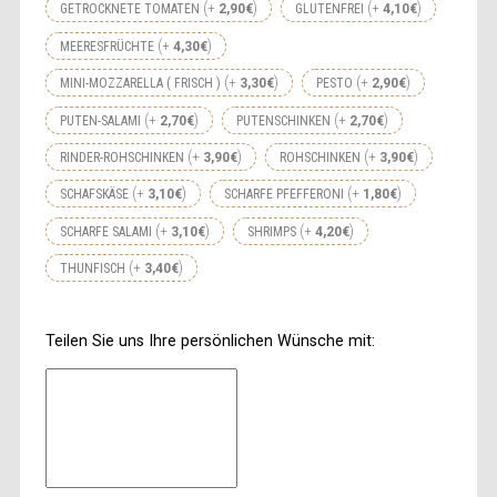
+
+
GETROCKNETE TOMATEN
2,90
€
GLUTENFREI
4,10
€
+
MEERESFRÜCHTE
4,30
€
+
+
MINI-MOZZARELLA ( FRISCH )
3,30
€
PESTO
2,90
€
+
+
PUTEN-SALAMI
2,70
€
PUTENSCHINKEN
2,70
€
+
+
RINDER-ROHSCHINKEN
3,90
€
ROHSCHINKEN
3,90
€
+
+
SCHAFSKÄSE
3,10
€
SCHARFE PFEFFERONI
1,80
€
+
+
SCHARFE SALAMI
3,10
€
SHRIMPS
4,20
€
+
THUNFISCH
3,40
€
Teilen Sie uns Ihre persönlichen Wünsche mit: