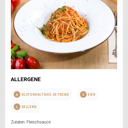
ALLERGENE
A
GLUTENHALTIGES GETREIDE
C
EIER
L
SELLERIE
Zutaten: Fleischsauce