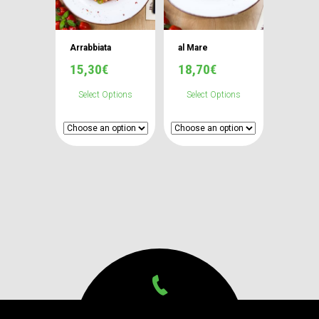
Arrabbiata
al Mare
15,30
€
18,70
€
Select Options
Select Options